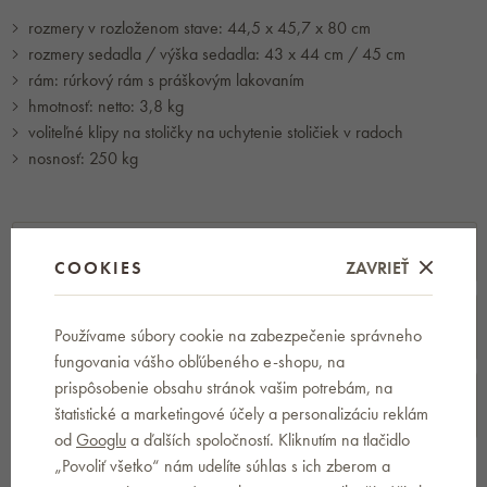
rozmery v rozloženom stave: 44,5 x 45,7 x 80 cm
rozmery sedadla / výška sedadla: 43 x 44 cm / 45 cm
rám: rúrkový rám s práškovým lakovaním
hmotnosť: netto: 3,8 kg
voliteľné klipy na stoličky na uchytenie stoličiek v radoch
nosnosť: 250 kg
YOUR BRAND
COOKIES
ZAVRIEŤ
RECENZIE
Používame súbory cookie na zabezpečenie správneho
fungovania vášho obľúbeného e-shopu, na
prispôsobenie obsahu stránok vašim potrebám, na
DISKUSIA
0
štatistické a marketingové účely a personalizáciu reklám
od
Googlu
a ďalších spoločností. Kliknutím na tlačidlo
„Povoliť všetko“ nám udelíte súhlas s ich zberom a
PARAMETRE