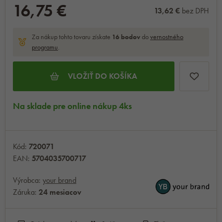
16,75 €
13,62 €
bez DPH
Za nákup tohto tovaru získate
16
bodov
do
vernostného
programu
.
VLOŽIŤ DO KOŠÍKA
Na sklade pre online nákup 4ks
Kód:
720071
EAN:
5704035700717
Výrobca:
your brand
Záruka:
24 mesiacov