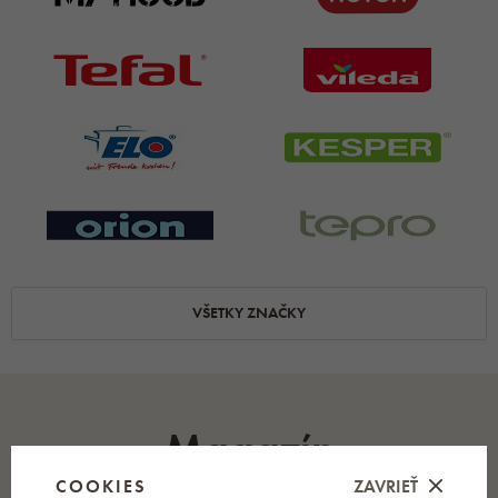
VŠETKY ZNAČKY
Magazín
COOKIES
ZAVRIEŤ
Množstvo rád a tipov pre záhradu a domácnosť