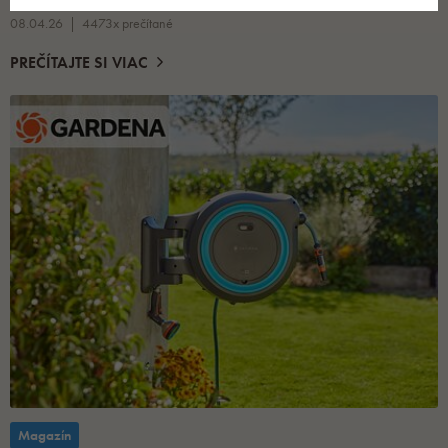
08.04.26
4473x prečítané
PREČÍTAJTE SI VIAC
Magazín