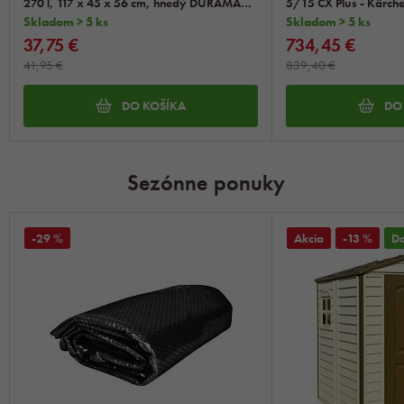
270 l, 117 x 45 x 56 cm, hnedý DURAMAX
5/15 CX Plus - Kärch
86601
Skladom > 5 ks
Skladom > 5 ks
37,75 €
734,45 €
41,95 €
839,40 €
DO KOŠÍKA
DO
Sezónne ponuky
-29 %
Akcia
-13 %
D