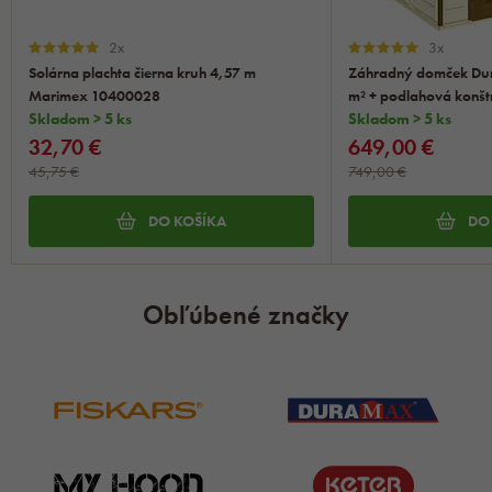
2x
3x
Solárna plachta čierna kruh 4,57 m
Záhradný domček Du
Marimex 10400028
m² + podlahová konšt
Skladom > 5 ks
8x6´)
Skladom > 5 ks
32,70 €
649,00 €
45,75 €
749,00 €
DO KOŠÍKA
DO
Obľúbené značky