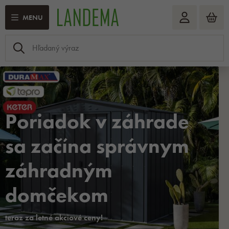
MENU
Poriadok v záhrade
sa začína správnym
záhradným
domčekom
teraz za letné akciové ceny!