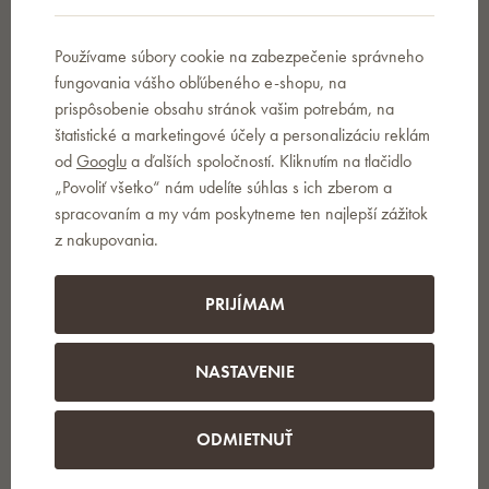
Používame súbory cookie na zabezpečenie správneho
fungovania vášho obľúbeného e-shopu, na
prispôsobenie obsahu stránok vašim potrebám, na
štatistické a marketingové účely a personalizáciu reklám
od
Googlu
a ďalších spoločností. Kliknutím na tlačidlo
„Povoliť všetko“ nám udelíte súhlas s ich zberom a
spracovaním a my vám poskytneme ten najlepší zážitok
z nakupovania.
PRIJÍMAM
NASTAVENIE
Tipy a triky
ODMIETNUŤ
K robotickej kosačke GARDENA
domček ZADARMO!