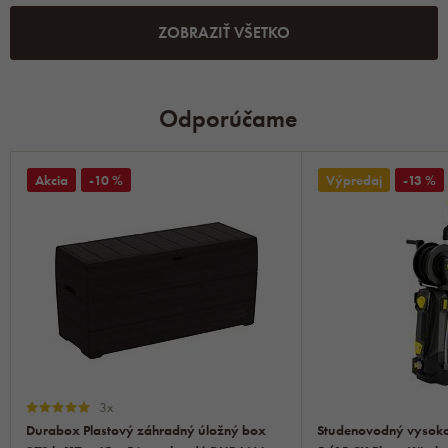
ZOBRAZIŤ VŠETKO
Odporúčame
Akcia
-10 %
Výpredaj
-13 %
3x
Durabox Plastový záhradný úložný box
Studenovodný vysokot