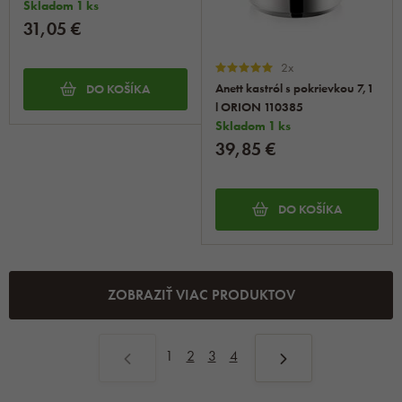
Skladom 1 ks
31,05 €
2x
Anett kastról s pokrievkou 7,1
DO KOŠÍKA
l ORION 110385
Skladom 1 ks
39,85 €
DO KOŠÍKA
ZOBRAZIŤ VIAC PRODUKTOV
1
2
3
4