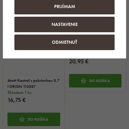
PRIJÍMAM
NASTAVENIE
ODMIETNUŤ
Anett Kastról s pokrievkou 1,2
l ORION 110383
Skladom 1 ks
20,95 €
Anett Kastról s pokrievkou 0,7
DO KOŠÍKA
l ORION 110387
Skladom 1 ks
16,75 €
DO KOŠÍKA