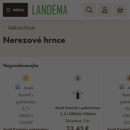
MENU
Nerezové hrnce
Najpredávanejšie
1
2
Anett Kastról s pokrievkou
2,3 l ORION 110364
Skladom 1 ks
23,45 €
Anett Kastról s pokrievkou
Anett Kastról