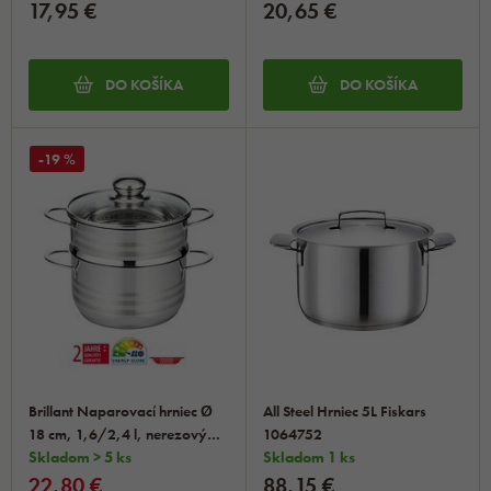
17,95 €
20,65 €
DO KOŠÍKA
DO KOŠÍKA
-19 %
Brillant Naparovací hrniec Ø
All Steel Hrniec 5L Fiskars
18 cm, 1,6/2,4 l, nerezový
1064752
ELO BASIC 22718
Skladom > 5 ks
Skladom 1 ks
22,80 €
88,15 €