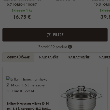
0,7 l ORION 110387
10,5 l OR
Skladom 1 ks
Sklado
16,75 €
39,
FILTRE
Zoradiť 89 produkt
ODPORÚČAME
NAJDRAHŠIE
NAJLACNEJŠIE
NAJPR
Brillant Hrniec na mlieko Ø 14
cm, 1,6 l, nerezový ELO BASIC