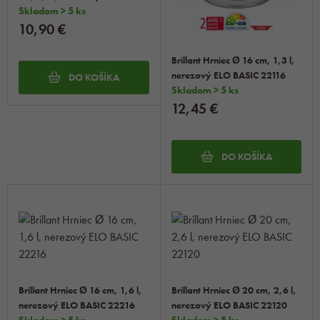
22414
Skladom > 5 ks
10,90 €
Brillant Hrniec Ø 16 cm, 1,3 l,
nerezový ELO BASIC 22116
DO KOŠÍKA
Skladom > 5 ks
12,45 €
DO KOŠÍKA
Brillant Hrniec Ø 16 cm, 1,6 l,
Brillant Hrniec Ø 20 cm, 2,6 l,
nerezový ELO BASIC 22216
nerezový ELO BASIC 22120
Skladom > 5 ks
Skladom > 5 ks