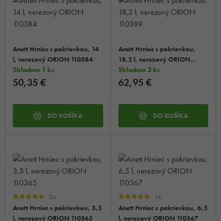
Anett Hrniec s pokrievkou, 14
Anett Hrniec s pokrievkou,
l, nerezový ORION 110384
18,2 l, nerezový ORION
Skladom 1 ks
110389
Skladom 2 ks
50,35 €
62,95 €
DO KOŠÍKA
DO KOŠÍKA
2x
1x
Anett Hrniec s pokrievkou, 3,5
Anett Hrniec s pokrievkou, 6,5
l, nerezový ORION 110365
l, nerezový ORION 110367