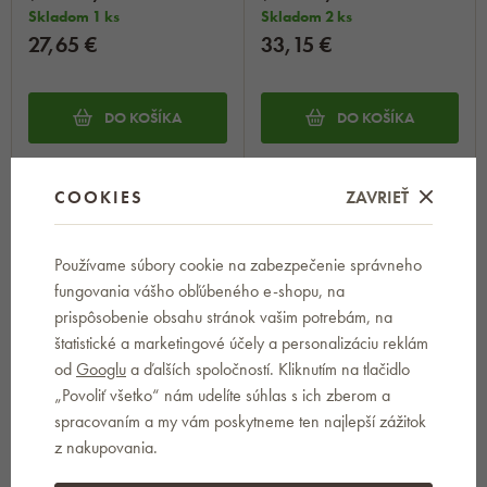
Skladom 1 ks
Skladom 2 ks
27,65 €
33,15 €
DO KOŠÍKA
DO KOŠÍKA
COOKIES
ZAVRIEŤ
Používame súbory cookie na zabezpečenie správneho
fungovania vášho obľúbeného e-shopu, na
Anett Hrnecl s pokrievkou 4,6 l
2x
prispôsobenie obsahu stránok vašim potrebám, na
ORION 110366
Anett Hrniec s pokrievkou, 8,1
Skladom 2 ks
štatistické a marketingové účely a personalizáciu reklám
l, nerezový ORION 110368
30,60 €
Skladom 1 ks
od
Googlu
a ďalších spoločností. Kliknutím na tlačidlo
37,35 €
„Povoliť všetko“ nám udelíte súhlas s ich zberom a
spracovaním a my vám poskytneme ten najlepší zážitok
DO KOŠÍKA
z nakupovania.
DO KOŠÍKA