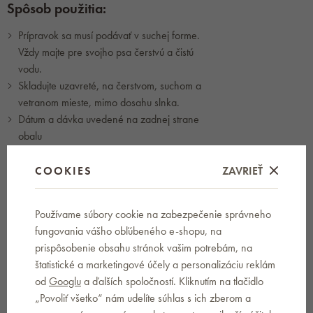
Spôsob použitia:
Prípravok sa musí podávať v suchej forme.
Vždy majte pre svojho psa čerstvú a čistú
vodu.
Skladujte uzavreté, na čerstvom, suchom a
vetranom mieste, mimo dosahu slnka.
Dátum a dávka uvedené na zadnej strane
obalu
COOKIES
ZAVRIEŤ
BRAVERY
Používame súbory cookie na zabezpečenie správneho
fungovania vášho obľúbeného e-shopu, na
RECENZIE
1
prispôsobenie obsahu stránok vašim potrebám, na
štatistické a marketingové účely a personalizáciu reklám
od
Googlu
a ďalších spoločností. Kliknutím na tlačidlo
DISKUSIA
0
„Povoliť všetko“ nám udelíte súhlas s ich zberom a