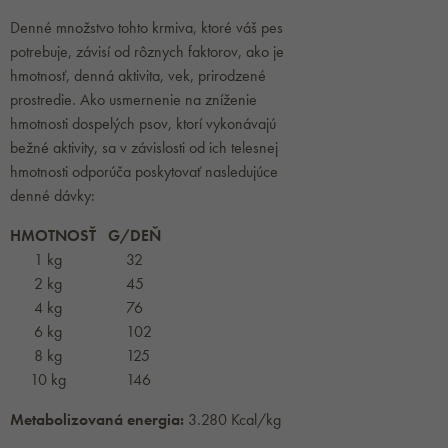
Denné množstvo tohto krmiva, ktoré váš pes
potrebuje, závisí od rôznych faktorov, ako je
hmotnosť, denná aktivita, vek, prirodzené
prostredie. Ako usmernenie na zníženie
hmotnosti dospelých psov, ktorí vykonávajú
bežné aktivity, sa v závislosti od ich telesnej
hmotnosti odporúča poskytovať nasledujúce
denné dávky:
HMOTNOSŤ G/DEŇ
1 kg 32
2 kg 45
4 kg 76
6 kg 102
8 kg 125
10 kg 146
Metabolizovaná energia:
3.280 Kcal/kg