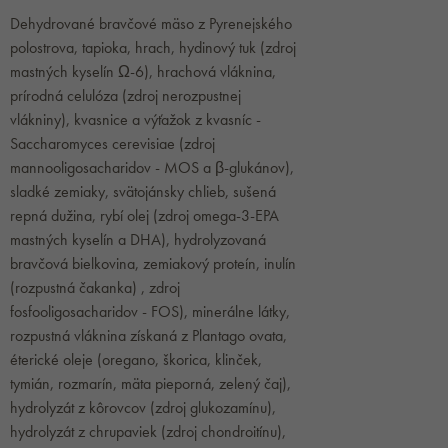
Dehydrované bravčové mäso z Pyrenejského
polostrova, tapioka, hrach, hydinový tuk (zdroj
mastných kyselín Ω-6), hrachová vláknina,
prírodná celulóza (zdroj nerozpustnej
vlákniny), kvasnice a výťažok z kvasníc -
Saccharomyces cerevisiae (zdroj
mannooligosacharidov - MOS a β-glukánov),
sladké zemiaky, svätojánsky chlieb, sušená
repná dužina, rybí olej (zdroj omega-3-EPA
mastných kyselín a DHA), hydrolyzovaná
bravčová bielkovina, zemiakový proteín, inulín
(rozpustná čakanka) , zdroj
fosfooligosacharidov - FOS), minerálne látky,
rozpustná vláknina získaná z Plantago ovata,
éterické oleje (oregano, škorica, klinček,
tymián, rozmarín, mäta pieporná, zelený čaj),
hydrolyzát z kôrovcov (zdroj glukozamínu),
hydrolyzát z chrupaviek (zdroj chondroitínu),