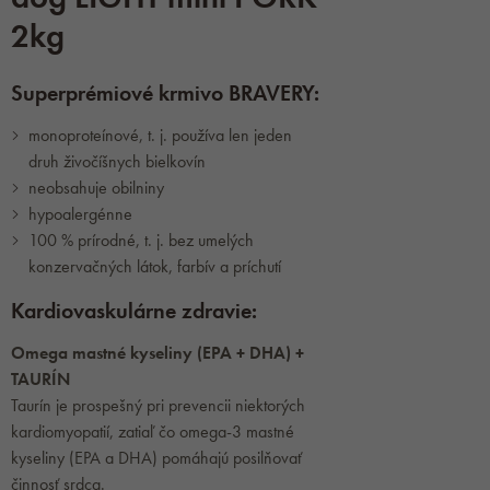
2kg
Superprémiové krmivo BRAVERY:
monoproteínové, t. j. používa len jeden
druh živočíšnych bielkovín
neobsahuje obilniny
hypoalergénne
100 % prírodné, t. j. bez umelých
konzervačných látok, farbív a príchutí
Kardiovaskulárne zdravie:
Omega mastné kyseliny (EPA + DHA) +
TAURÍN
Taurín je prospešný pri prevencii niektorých
kardiomyopatií, zatiaľ čo omega-3 mastné
kyseliny (EPA a DHA) pomáhajú posilňovať
činnosť srdca.