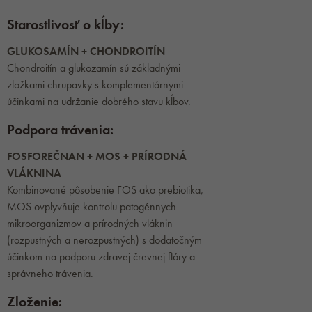
Starostlivosť o kĺby:
GLUKOSAMÍN + CHONDROITÍN
Chondroitín a glukozamín sú základnými
zložkami chrupavky s komplementárnymi
účinkami na udržanie dobrého stavu kĺbov.
Podpora trávenia:
FOSFOREČNAN + MOS + PRÍRODNÁ
VLÁKNINA
Kombinované pôsobenie FOS ako prebiotika,
MOS ovplyvňuje kontrolu patogénnych
mikroorganizmov a prírodných vláknin
(rozpustných a nerozpustných) s dodatočným
účinkom na podporu zdravej črevnej flóry a
správneho trávenia.
Zloženie: