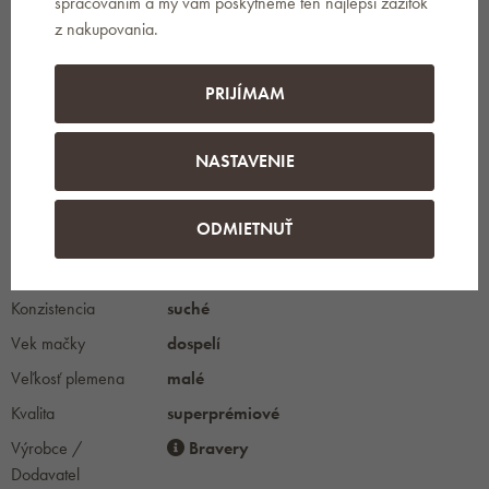
spracovaním a my vám poskytneme ten najlepší zážitok
z nakupovania.
PARAMETRE
PRIJÍMAM
Hmotnosť
2 kg
Typ obalu
plastové obaly
NASTAVENIE
Typ
granule
Požadované
diétne
ODMIETNUŤ
vlastnosti
Druh mäsa
bravčové
Konzistencia
suché
Vek mačky
dospelí
Veľkosť plemena
malé
Kvalita
superprémiové
Výrobce /
Bravery
Dodavatel