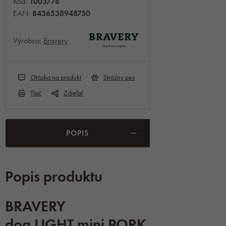
Kód:
1003778
EAN:
8436538948750
Výrobca:
Bravery
Otázka na produkt
Strážny pes
Tlač
Zdieľať
POPIS
Popis produktu
BRAVERY
dog LIGHT mini PORK