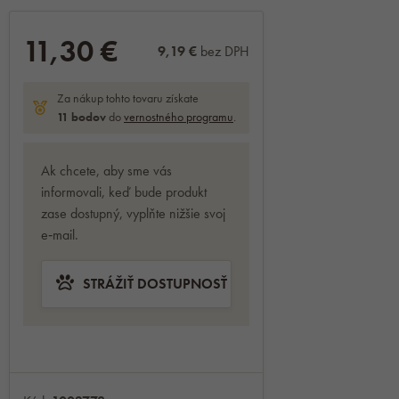
11,30 €
9,19 €
bez DPH
Za nákup tohto tovaru získate
11
bodov
do
vernostného programu
.
Ak chcete, aby sme vás
informovali, keď bude produkt
zase dostupný, vyplňte nižšie svoj
e‑mail.
STRÁŽIŤ DOSTUPNOSŤ