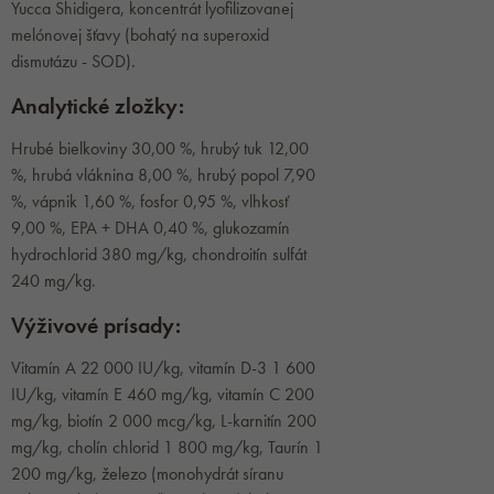
Yucca Shidigera, koncentrát lyofilizovanej
melónovej šťavy (bohatý na superoxid
dismutázu - SOD).
Analytické zložky:
Hrubé bielkoviny 30,00 %, hrubý tuk 12,00
%, hrubá vláknina 8,00 %, hrubý popol 7,90
%, vápnik 1,60 %, fosfor 0,95 %, vlhkosť
9,00 %, EPA + DHA 0,40 %, glukozamín
hydrochlorid 380 mg/kg, chondroitín sulfát
240 mg/kg.
Výživové prísady:
Vitamín A 22 000 IU/kg, vitamín D-3 1 600
IU/kg, vitamín E 460 mg/kg, vitamín C 200
mg/kg, biotín 2 000 mcg/kg, L-karnitín 200
mg/kg, cholín chlorid 1 800 mg/kg, Taurín 1
200 mg/kg, železo (monohydrát síranu