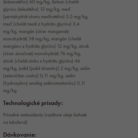
železnatého) 60 mg/kg, železo (chelát
glycínu železitého) 12 mg/kg, meď
(pentahydrát síranu meďnatého) 5,5 mg/kg,
meď (chelát medi z hydrátu glycínu) 3,4
mg/kg, mangán (síran manganatý
monohydrát) 38 mg/kg, mangán (chelát
mangánu z hydrátu glycínu) 12 mg/kg, zinok
(síran zinočnatý monohydrát) 76 mg/kg,
zinok (chelát zinku z hydrátu glycínu) 46
mg/kg, jodid (jodid draselný) 2 mg/kg, selén
(seleničitan sodný) 0,11 mg/kg, selén
(hydroxylový analóg selénometionínu) 0,11
mg/kg.
Technologické prísady:
Prírodné antioxidanty (rastlinné oleje bohaté
na tokoferol)
Dávkovanie: