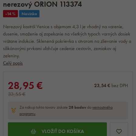
nerezový ORION 113374
-14 %
Novinka
Nerezový kastról Venice s objemom 4,3 l je vhodný na varenie,
dusenie, smaženie aj zapekanie na všetkých typoch varných dosiek
vrátane indukcie. Sklenená pokrievka s otvorom na zlievanie vody a
silikónovými prvkami uľahčuje cedenie cestovín, zemiakov aj
zeleniny.
Celý popis
28,95 €
23,54 €
bez DPH
33,55 €
Za nákup tohto tovaru získate
28
bodov
do
vernostného
programu
.
VLOŽIŤ DO KOŠÍKA