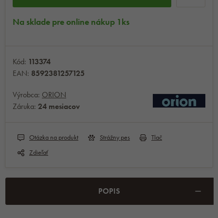
Na sklade pre online nákup 1ks
Kód:
113374
EAN:
8592381257125
Výrobca:
ORION
Záruka:
24 mesiacov
Otázka na produkt
Strážny pes
Tlač
Zdieľať
POPIS