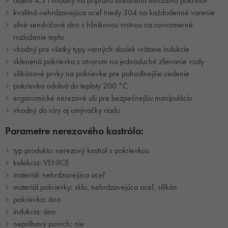
objem 4,3 l vhodný na prípravu stredného množstva pokrmov
kvalitná nehrdzavejúca oceľ triedy 304 na každodenné varenie
silné sendvičové dno s hliníkovou vrstvou na rovnomerné
rozloženie tepla
vhodný pre všetky typy varných dosiek vrátane indukcie
sklenená pokrievka s otvorom na jednoduché zlievanie vody
silikónové prvky na pokrievke pre pohodlnejšie cedenie
pokrievka odolná do teploty 200 °C
ergonomické nerezové uši pre bezpečnejšiu manipuláciu
vhodný do rúry aj umývačky riadu
Parametre nerezového kastróla:
typ produktu: nerezový kastról s pokrievkou
kolekcia: VENICE
materiál: nehrdzavejúca oceľ
materiál pokrievky: sklo, nehrdzavejúca oceľ, silikón
pokrievka: áno
indukcia: áno
nepriľnavý povrch: nie