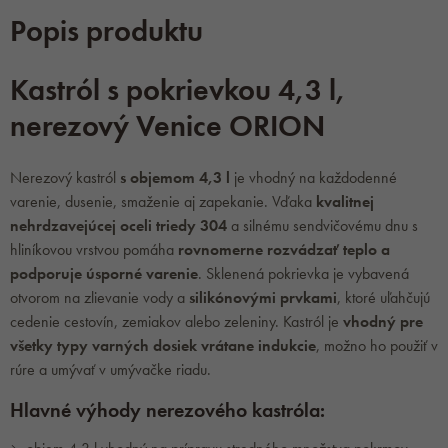
Popis produktu
Kastról s pokrievkou 4,3 l,
nerezový Venice ORION
Nerezový kastról
s objemom 4,3 l
je vhodný na každodenné
varenie, dusenie, smaženie aj zapekanie. Vďaka
kvalitnej
nehrdzavejúcej oceli triedy 304
a silnému sendvičovému dnu s
hliníkovou vrstvou pomáha
rovnomerne rozvádzať teplo a
podporuje úsporné varenie
. Sklenená pokrievka je vybavená
otvorom na zlievanie vody a
silikónovými prvkami
, ktoré uľahčujú
cedenie cestovín, zemiakov alebo zeleniny. Kastról je
vhodný pre
všetky typy varných dosiek vrátane indukcie
, možno ho použiť v
rúre a umývať v umývačke riadu.
Hlavné výhody nerezového kastróla: