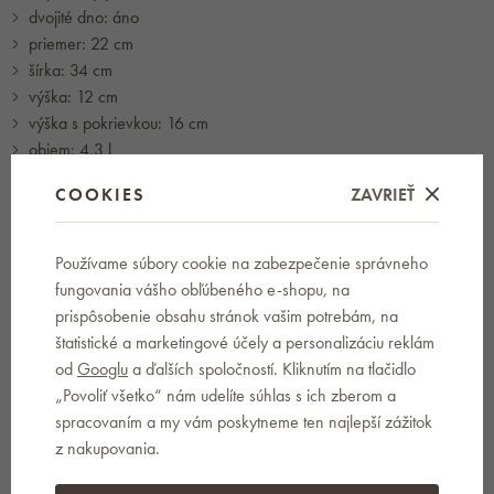
dvojité dno: áno
priemer: 22 cm
šírka: 34 cm
výška: 12 cm
výška s pokrievkou: 16 cm
objem: 4,3 l
hmotnosť: 1556 g
COOKIES
ZAVRIEŤ
ucho: áno
materiál ucha: nehrdzavejúca oceľ
s odnímateľnou rukoväťou: nie
Používame súbory cookie na zabezpečenie správneho
vlastnosti: ekonomické varenie
fungovania vášho obľúbeného e-shopu, na
s výlevkou: áno
prispôsobenie obsahu stránok vašim potrebám, na
vhodné do umývačky riadu: áno
štatistické a marketingové účely a personalizáciu reklám
vhodné do mikrovlnnej rúry: nie
od
Googlu
a ďalších spoločností. Kliknutím na tlačidlo
vhodné do rúry: áno
„Povoliť všetko“ nám udelíte súhlas s ich zberom a
varenie bez tuku / oleja: nie
spracovaním a my vám poskytneme ten najlepší zážitok
z nakupovania.
Obsah balenia nerezového kastróla: