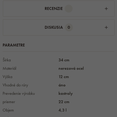
RECENZIE
DISKUSIA
0
PARAMETRE
Šírka
34 cm
Materiál
nerezová ocel
Výška
12 cm
Vhodné do rúry
áno
Prevedenie výrobku
kastroly
priemer
22 cm
Objem
4,3 l